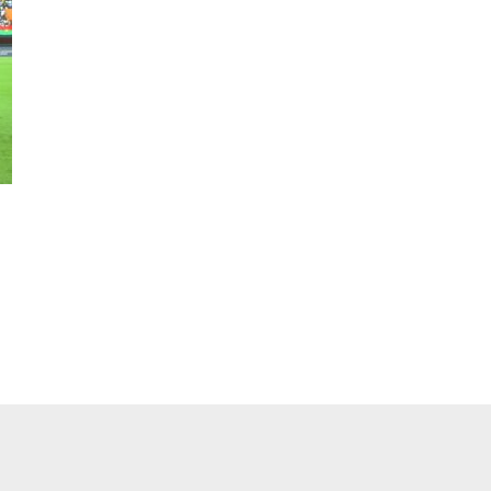
pp
ger