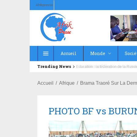
Afrikpresse
Accueil
Monde
Socié
Trending News
Education : la fédération de la Rus
Accueil
Afrique
Brama Traoré Sur La Dern
PHOTO BF vs BURU