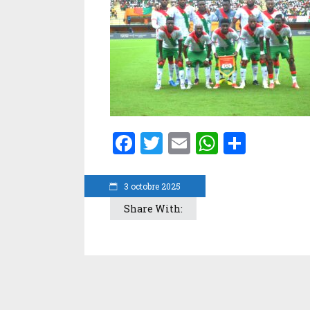
Facebook
Twitter
Email
WhatsA
Parta
3 octobre 2025
Share With: