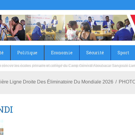
té
Politique
Economie
Sécurité
Sport
sie rénove les écoles primaire et collège du Camp Général Aboubacar Sangoulé La
ière Ligne Droite Des Éliminatoire Du Mondiale 2026
PHOTO
NDI