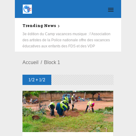
Trending News
Education : la fédération de la Russie rénove les
3e édition du Camp vacances musique : l’Association
écoles primaire et collège du Camp Général
des artistes de la Police nationale offre des vacances
Aboubacar Sangoulé Lamizana
éducatives aux enfants des FDS et des VDP
Accueil
Block 1
1/2 + 1/2