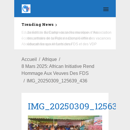
Trending News
Education : la fédération de la Russie rénove les
écoles primaire et collège du Camp Général
Aboubacar Sangoulé Lamizana
Accueil
Afrique
8 Mars 2025: African Initiative Rend
Hommage Aux Veuves Des FDS
IMG_20250309_125639_436
IMG_20250309_125639_