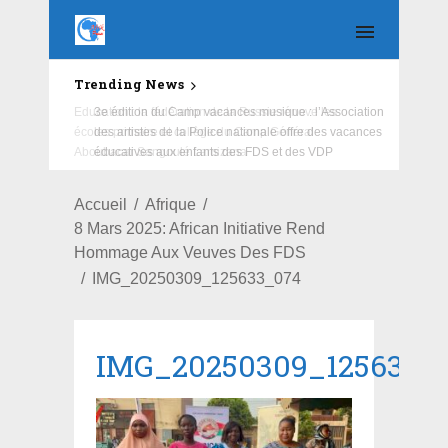
Trending News
Education : la fédération de la Russie rénove les
écoles primaire et collège du Camp Général
Aboubacar Sangoulé Lamizana
Accueil
Afrique
8 Mars 2025: African Initiative Rend
Hommage Aux Veuves Des FDS
IMG_20250309_125633_074
IMG_20250309_125633_