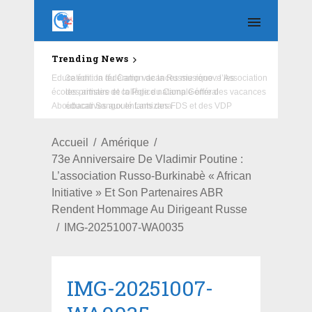
Trending News
Education : la fédération de la Russie rénove les
écoles primaire et collège du Camp Général
Aboubacar Sangoulé Lamizana
Accueil
Amérique
73e Anniversaire De Vladimir Poutine :
L’association Russo-Burkinabè « African
Initiative » Et Son Partenaires ABR
Rendent Hommage Au Dirigeant Russe
IMG-20251007-WA0035
IMG-20251007-