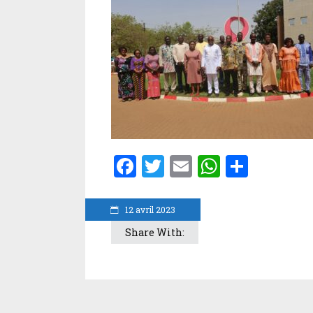
Facebook
Twitter
Email
WhatsA
Parta
12 avril 2023
Share With: