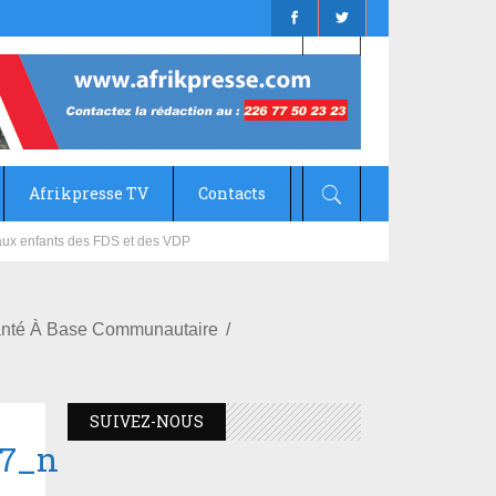
Afrikpresse TV
Contacts
mizana
Santé À Base Communautaire
SUIVEZ-NOUS
57_n