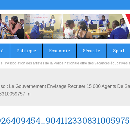
té
Politique
Economie
Sécurité
Sport
sie rénove les écoles primaire et collège du Camp Général Aboubacar Sangoulé La
 Faso : Le Gouvernement Envisage Recruter 15 000 Agents De 
8310059757_n
926409454_90411233083100597