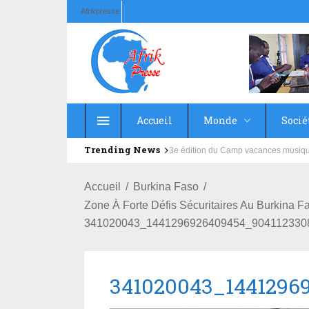
Afrikpresse
Accueil
Monde
Socié
Trending News
Education : la fédération de la Rus
Accueil
Burkina Faso
Zone À Forte Défis Sécuritaires Au Burkina
341020043_1441296926409454_904112330
341020043_1441296