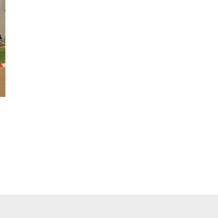
pp
ger