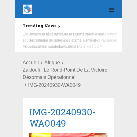
Trending News
Education : la fédération de la Russie rénove les
écoles primaire et collège du Camp Général
Aboubacar Sangoulé Lamizana
Accueil
Afrique
Zaktouli : Le Rond-Point De La Victoire
Désormais Opérationnel
IMG-20240930-WA0049
IMG-20240930-
WA0049