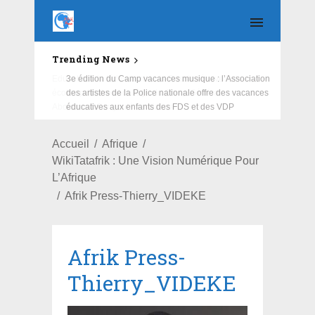
Trending News
Education : la fédération de la Russie rénove les
écoles primaire et collège du Camp Général
Aboubacar Sangoulé Lamizana
Accueil
Afrique
WikiTatafrik : Une Vision Numérique Pour
L’Afrique
Afrik Press-Thierry_VIDEKE
Afrik Press-
Thierry_VIDEKE