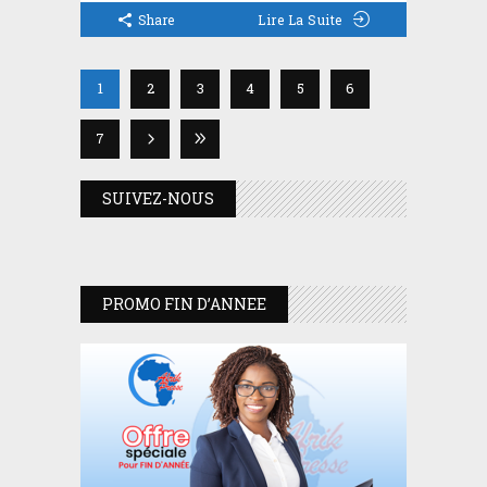
Share
Lire La Suite
1
2
3
4
5
6
7
SUIVEZ-NOUS
PROMO FIN D’ANNEE