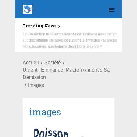
Trending News
Education : la fédération de la Russie rénove les
écoles primaire et collège du Camp Général
Aboubacar Sangoulé Lamizana
Accueil
Société
Urgent : Emmanuel Macron Annonce Sa
Démission
Images
images