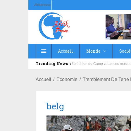
Afrikpresse
Accueil
Monde
Socié
Trending News
Education : la fédération de la Rus
Accueil
Economie
Tremblement De Terre E
belg