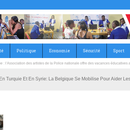
té
Politique
Economie
Sécurité
Sport
sie rénove les écoles primaire et collège du Camp Général Aboubacar Sangoulé La
n Turquie Et En Syrie: La Belgique Se Mobilise Pour Aider Le