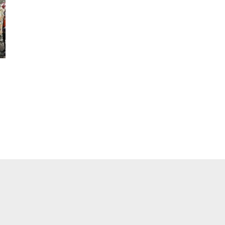
pp
ger