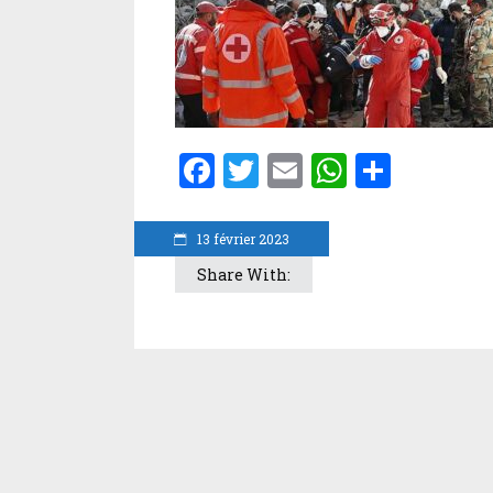
Facebook
Twitter
Email
WhatsA
Parta
13 février 2023
Share With: