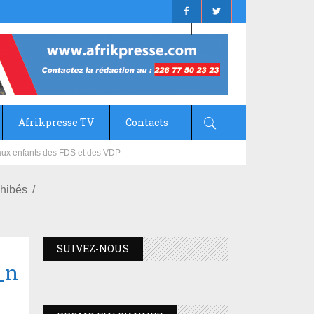
Afrikpresse TV
Contacts
mizana
ohibés
SUIVEZ-NOUS
_n