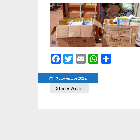
Facebook
Twitter
Email
WhatsA
Parta
3 novembre 2022
Share With: