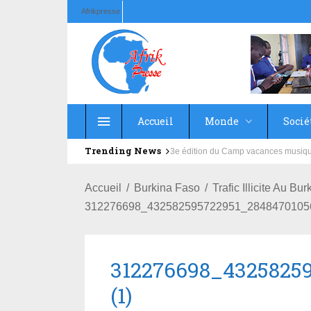
Afrikpresse
Accueil
Monde
Socié
Trending News
Education : la fédération de la Rus
Accueil
Burkina Faso
Trafic Illicite Au B
312276698_432582595722951_28484701056
312276698_4325825
(1)