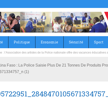
té
Politique
Economie
Sécurité
Sport
sie rénove les écoles primaire et collège du Camp Général Aboubacar Sangoulé La
urkina Faso : La Police Saisie Plus De 21 Tonnes De Produits Pr
71334757_n (1)
95722951_2848470105671334757