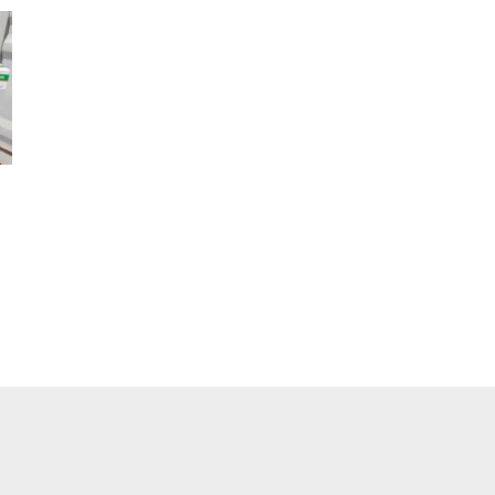
pp
ger