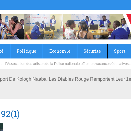
té
Politique
Economie
Sécurité
Sport
sie rénove les écoles primaire et collège du Camp Général Aboubacar Sangoulé La
port De Kologh Naaba: Les Diables Rouge Remportent Leur 1er
92(1)