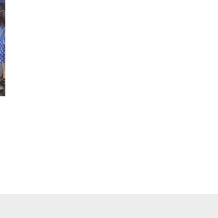
pp
ger