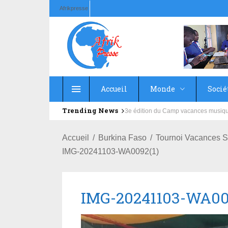
Afrikpresse
Accueil
Monde
Socié
Trending News
Education : la fédération de la Rus
Accueil
Burkina Faso
Tournoi Vacances S
IMG-20241103-WA0092(1)
IMG-20241103-WA00