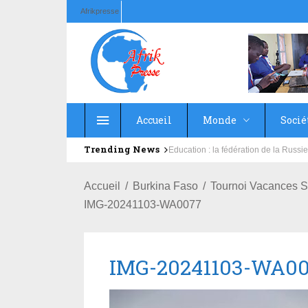
Afrikpresse
Accueil
Monde
Socié
Trending News
Salubrité: African Initiative et ses 
Accueil
Burkina Faso
Tournoi Vacances S
IMG-20241103-WA0077
IMG-20241103-WA0