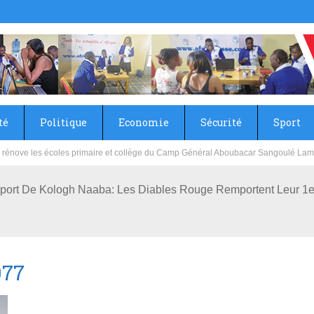
té
Politique
Economie
Sécurité
Sport
partenaires redonnent un nouveau visage au CSPS de Cissin 17
port De Kologh Naaba: Les Diables Rouge Remportent Leur 1er
077