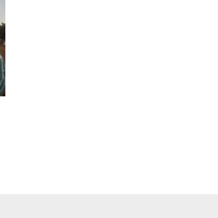
pp
ger