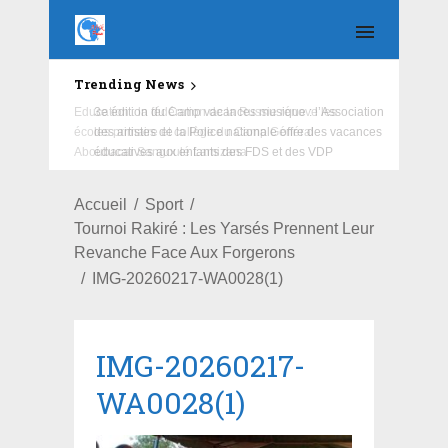
Trending News
Education : la fédération de la Russie rénove les
écoles primaire et collège du Camp Général
Aboubacar Sangoulé Lamizana
Accueil
Sport
Tournoi Rakiré : Les Yarsés Prennent Leur
Revanche Face Aux Forgerons
IMG-20260217-WA0028(1)
IMG-20260217-
WA0028(1)