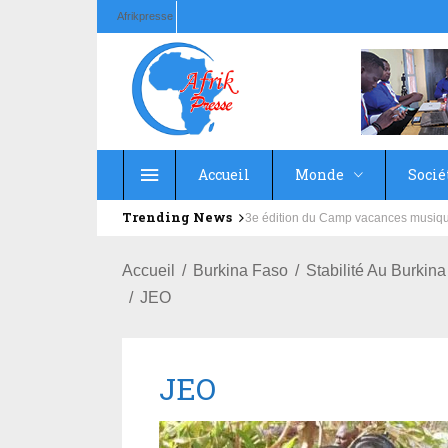
Afrikpresse
Accueil
Monde
Socié
Trending News
Education : la fédération de la Rus
Accueil
Burkina Faso
Stabilité Au Burkin
JEO
JEO