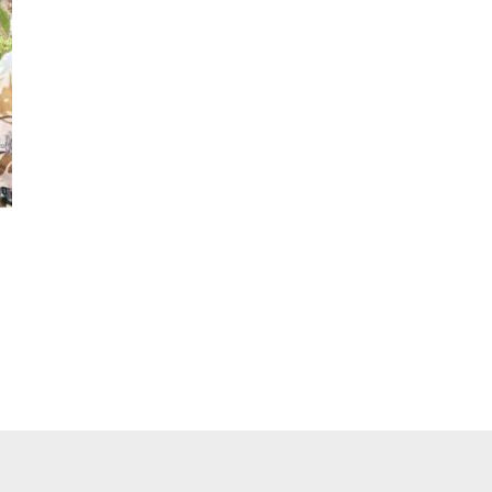
pp
ger