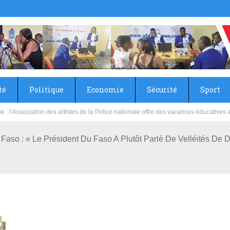
té
Politique
Economie
Sécurité
Sport
sie rénove les écoles primaire et collège du Camp Général Aboubacar Sangoulé La
a Faso : « Le Président Du Faso A Plutôt Parlé De Velléités D