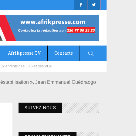
Afrikpresse TV
Contacts
mizana
e Déstabilisation », Jean Emmanuel Ouédraogo
SUIVEZ-NOUS