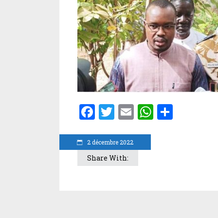
Facebook
Twitter
Email
WhatsA
Parta
2 décembre 2022
Share With: