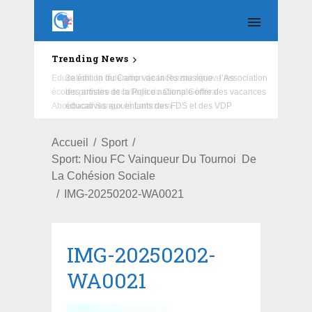
Trending News
Education : la fédération de la Russie rénove les
écoles primaire et collège du Camp Général
Aboubacar Sangoulé Lamizana
Accueil
Sport
Sport: Niou FC Vainqueur Du Tournoi De
La Cohésion Sociale
IMG-20250202-WA0021
IMG-20250202-
WA0021