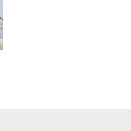
pp
ger