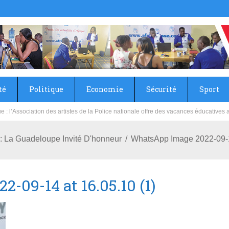
té
Politique
Economie
Sécurité
Sport
sie rénove les écoles primaire et collège du Camp Général Aboubacar Sangoulé La
La Guadeloupe Invité D'honneur
WhatsApp Image 2022-09-1
-09-14 at 16.05.10 (1)