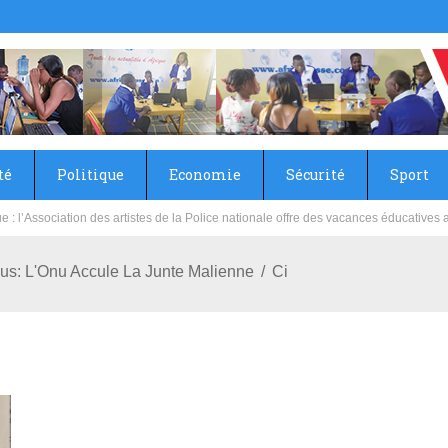
té
Politique
Economie
Sécurité
Sport
sie rénove les écoles primaire et collège du Camp Général Aboubacar Sangoulé La
nus: L'Onu Accule La Junte Malienne
Ci