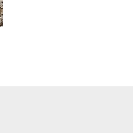
pp
ger