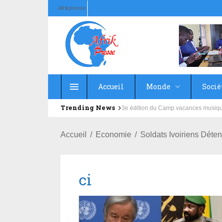
Afrikpresse
Accueil
Monde
Socié
Trending News
Education : la fédération de la Rus
Accueil
Economie
Soldats Ivoiriens Déte
ci