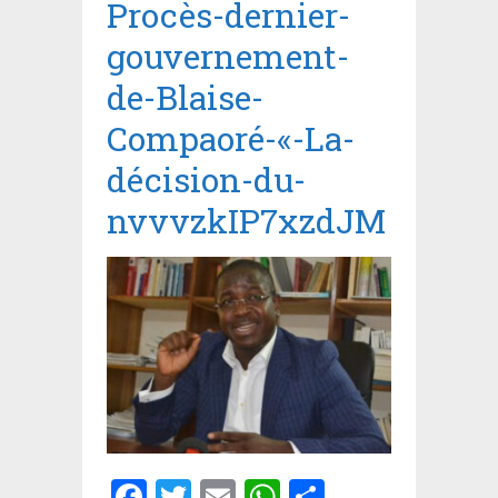
Procès-dernier-
gouvernement-
de-Blaise-
Compaoré-«-La-
décision-du-
nvvvzkIP7xzdJM
Facebook
Twitter
Email
WhatsApp
Partager