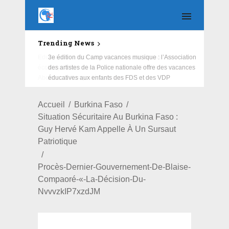
Trending News
Education : la fédération de la Russie rénove les
écoles primaire et collège du Camp Général
Aboubacar Sangoulé Lamizana
Accueil
Burkina Faso
Situation Sécuritaire Au Burkina Faso :
Guy Hervé Kam Appelle À Un Sursaut
Patriotique
Procès-Dernier-Gouvernement-De-Blaise-
Compaoré-«-La-Décision-Du-
NvvvzkIP7xzdJM