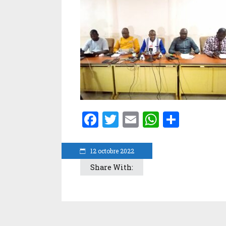
Facebook
Twitter
Email
WhatsA
Parta
12 octobre 2022
Share With: