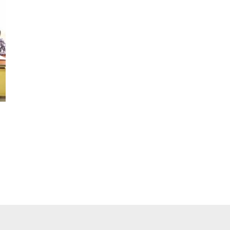
pp
ger