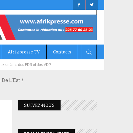
Afrikpresse TV
Contacts
mizana
 De L'Est
SUIVEZ-NOUS