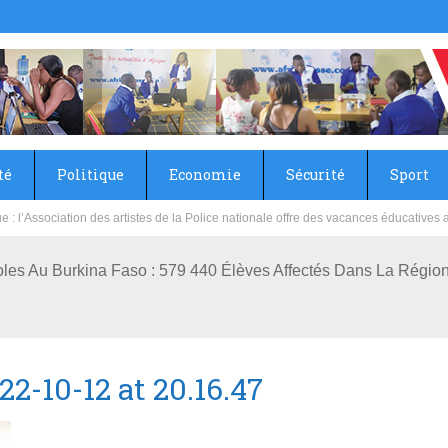
té
Politique
Economie
Sécurité
Sport
sie rénove les écoles primaire et collège du Camp Général Aboubacar Sangoulé La
les Au Burkina Faso : 579 440 Élèves Affectés Dans La Région
-10-12 at 20.16.47