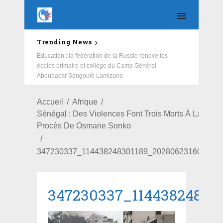
Trending News
Education : la fédération de la Russie rénove les
écoles primaire et collège du Camp Général
Aboubacar Sangoulé Lamizana
Accueil
Afrique
Sénégal : Des Violences Font Trois Morts À La Veill
Procès De Osmane Sonko
347230337_114438248301189_202806231603961
347230337_11443824830