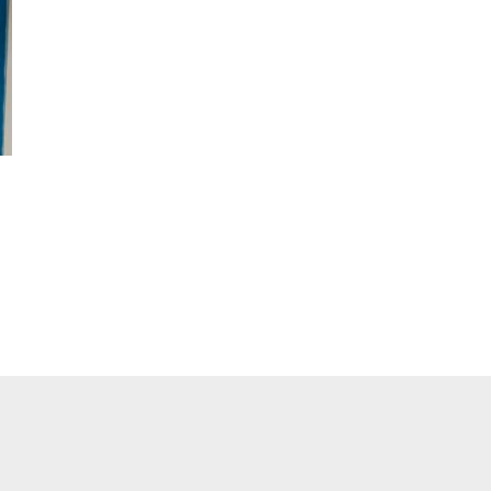
pp
ger