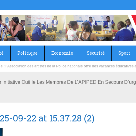
té
Politique
Economie
Sécurité
Sport
sie rénove les écoles primaire et collège du Camp Général Aboubacar Sangoulé La
n Initiative Outille Les Membres De L’APIPED En Secours D’ur
-09-22 at 15.37.28 (2)