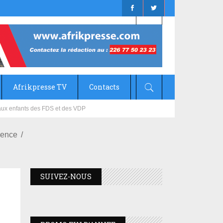
Afrikpresse TV
Contacts
mizana
gence
SUIVEZ-NOUS