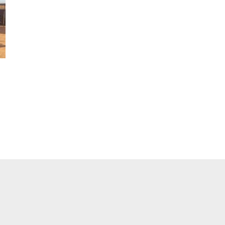
pp
ger