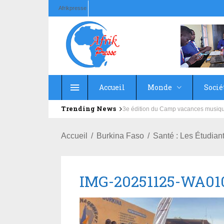
Afrikpresse
Accueil
Monde
Socié
Trending News
Education : la fédération de la Rus
Accueil
Burkina Faso
Santé : Les Étudia
IMG-20251125-WA01