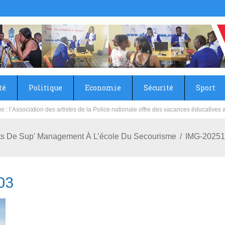
té
Politique
Economie
Sécurité
Sport
sie rénove les écoles primaire et collège du Camp Général Aboubacar Sangoulé La
nts De Sup' Management À L’école Du Secourisme
IMG-2025
03