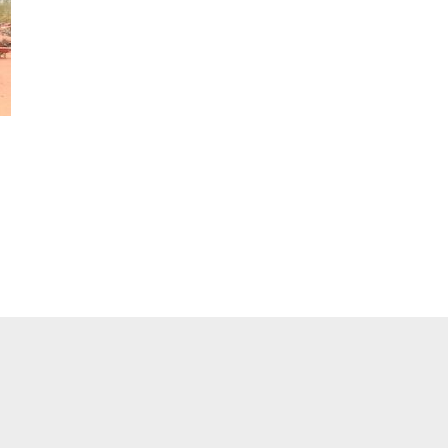
pp
ger