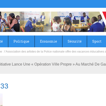
té
Politique
Economie
Sécurité
Sport
sie rénove les écoles primaire et collège du Camp Général Aboubacar Sangoulé La
 Initiative Lance Une « Opération Ville Propre » Au Marché De G
033