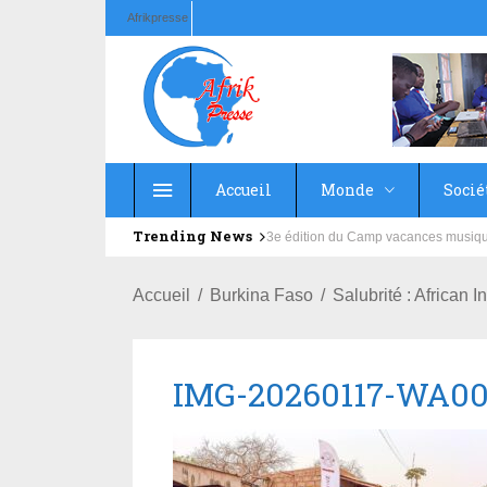
Afrikpresse
Accueil
Monde
Socié
Trending News
Education : la fédération de la Rus
Accueil
Burkina Faso
Salubrité : African
IMG-20260117-WA0