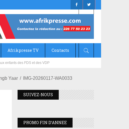
Afrikpresse TV
Contacts
mizana
angb Yaar
IMG-20260117-WA0033
SUIVEZ-NOUS
PROMO FIN D’ANNEE