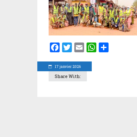
Facebook
Twitter
Email
WhatsA
Parta
17 janvier 2026
Share With: