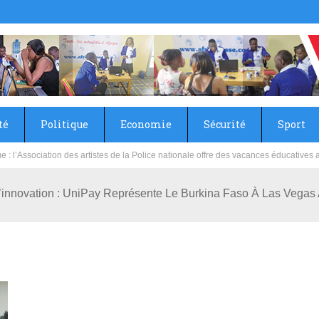
té
Politique
Economie
Sécurité
Sport
sie rénove les écoles primaire et collège du Camp Général Aboubacar Sangoulé La
’innovation : UniPay Représente Le Burkina Faso À Las Vegas 