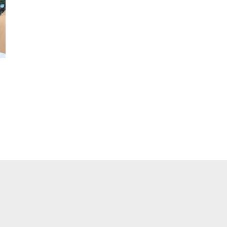
pp
ger