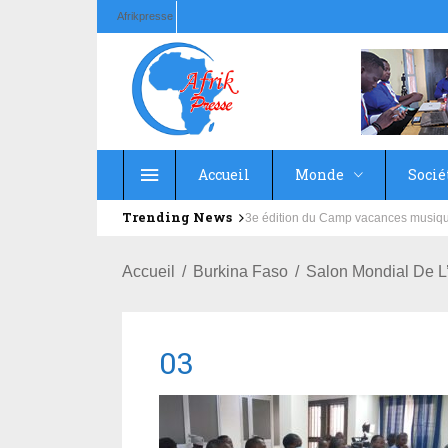
Afrikpresse
Accueil
Monde
Socié
Trending News
Education : la fédération de la Rus
Accueil
Burkina Faso
Salon Mondial De L
03