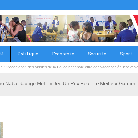
té
Politique
Economie
Sécurité
Sport
sie rénove les écoles primaire et collège du Camp Général Aboubacar Sangoulé La
o Naba Baongo Met En Jeu Un Prix Pour Le Meilleur Gardien 