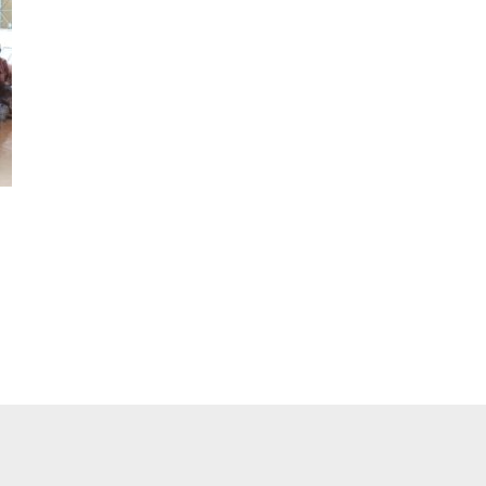
pp
ger