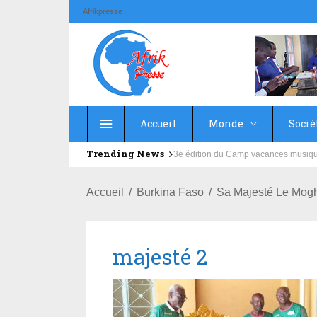
Afrikpresse
Accueil
Monde
Socié
Trending News
Education : la fédération de la Rus
Accueil
Burkina Faso
Sa Majesté Le Mogh
majesté 2