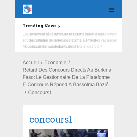
Trending News
Education : la fédération de la Russie rénove les
écoles primaire et collège du Camp Général
Aboubacar Sangoulé Lamizana
Accueil
Economie
Retard Des Concours Directs Au Burkina
Faso: Le Gestionnaire De La Plateforme
E-Concours Répond À Bassolma Bazié
Concours1
concours1