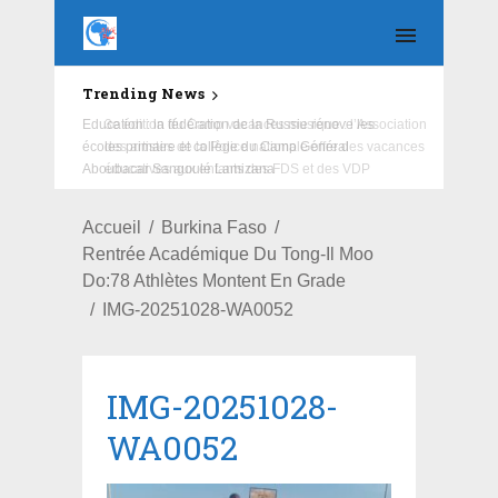
Trending News
Education : la fédération de la Russie rénove les
écoles primaire et collège du Camp Général
Aboubacar Sangoulé Lamizana
Accueil
Burkina Faso
Rentrée Académique Du Tong-Il Moo
Do:78 Athlètes Montent En Grade
IMG-20251028-WA0052
IMG-20251028-
WA0052