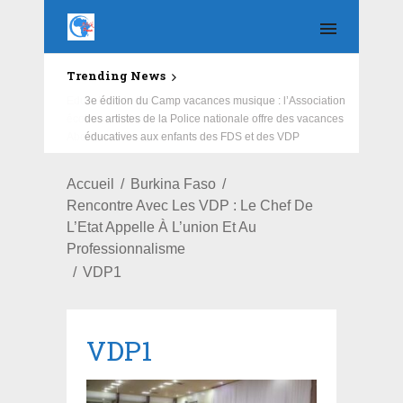
Trending News
Education : la fédération de la Russie rénove les
écoles primaire et collège du Camp Général
Aboubacar Sangoulé Lamizana
Accueil
Burkina Faso
Rencontre Avec Les VDP : Le Chef De
L’Etat Appelle À L’union Et Au
Professionnalisme
VDP1
VDP1