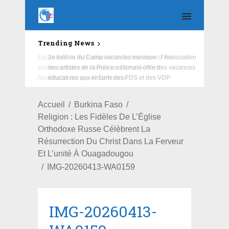
Trending News
Education : la fédération de la Russie rénove les
écoles primaire et collège du Camp Général
Aboubacar Sangoulé Lamizana
Accueil
Burkina Faso
Religion : Les Fidèles De L’Église
Orthodoxe Russe Célèbrent La
Résurrection Du Christ Dans La Ferveur
Et L’unité À Ouagadougou
IMG-20260413-WA0159
IMG-20260413-