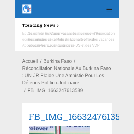
Trending News
Education : la fédération de la Russie rénove les
écoles primaire et collège du Camp Général
Aboubacar Sangoulé Lamizana
Accueil
Burkina Faso
Réconciliation Nationale Au Burkina Faso
: UN-JR Plaide Une Amnistie Pour Les
Détenus Politico-Judiciaire
FB_IMG_1663247613589
FB_IMG_1663247613589