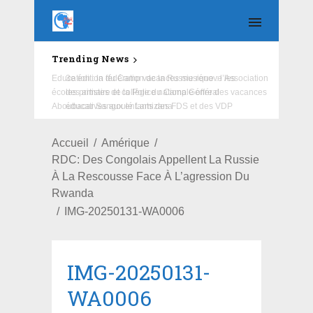
Trending News
Education : la fédération de la Russie rénove les
écoles primaire et collège du Camp Général
Aboubacar Sangoulé Lamizana
Accueil
Amérique
RDC: Des Congolais Appellent La Russie
À La Rescousse Face À L’agression Du
Rwanda
IMG-20250131-WA0006
IMG-20250131-
WA0006