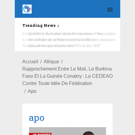
Trending News
Education : la fédération de la Russie rénove les
écoles primaire et collège du Camp Général
Aboubacar Sangoulé Lamizana
Accueil
Afrique
Rapprochement Entre Le Mali, Le Burkina
Faso Et La Guinée Conakry : La CEDEAO
Contre Toute Idée De Fédération
Apo
apo