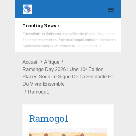
Trending News
Education : la fédération de la Russie rénove les
écoles primaire et collège du Camp Général
Aboubacar Sangoulé Lamizana
Accueil
Afrique
Ramongo Day 2026 : Une 10ᵉ Édition
Placée Sous Le Signe De La Solidarité Et
Du Vivre-Ensemble
Ramogo1
Ramogo1