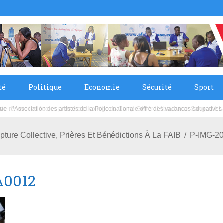
té
Politique
Economie
Sécurité
Sport
sie rénove les écoles primaire et collège du Camp Général Aboubacar Sangoulé La
ure Collective, Prières Et Bénédictions À La FAIB
P-IMG-2
A0012