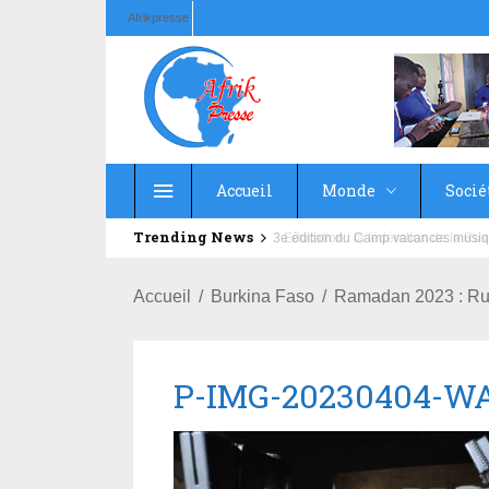
Afrikpresse
Accueil
Monde
Socié
Trending News
Education : la fédération de la Rus
Accueil
Burkina Faso
Ramadan 2023 : Rupt
P-IMG-20230404-W