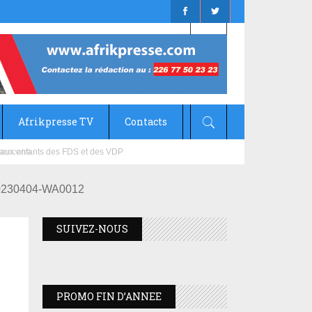
Afrikpresse TV
Contacts
mizana
0230404-WA0012
SUIVEZ-NOUS
PROMO FIN D’ANNEE