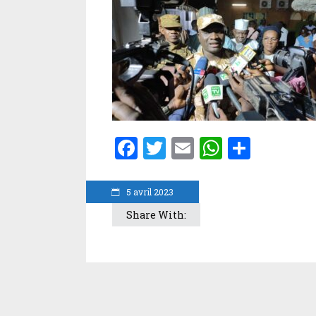
Facebook
Twitter
Email
WhatsA
Parta
5 avril 2023
Share With: