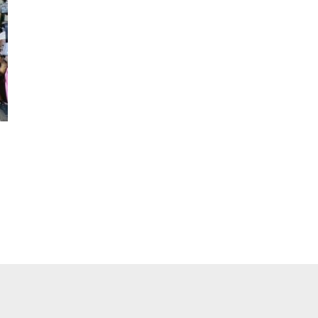
pp
ger