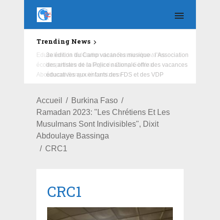
Trending News
Education : la fédération de la Russie rénove les
écoles primaire et collège du Camp Général
Aboubacar Sangoulé Lamizana
Accueil
Burkina Faso
Ramadan 2023: "les Chrétiens Et Les
Musulmans Sont Indivisibles", Dixit
Abdoulaye Bassinga
CRC1
CRC1