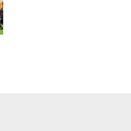
pp
ger