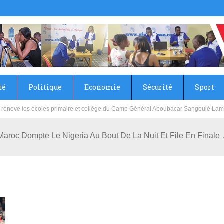
té
Politique
Economie
Sécurité
Sport
sie rénove les écoles primaire et collège du Camp Général Aboubacar Sangoulé La
Maroc Dompte Le Nigeria Au Bout De La Nuit Et File En Finale