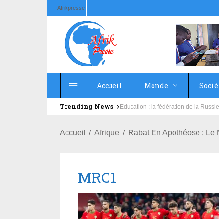
Afrikpresse
Accueil
Monde
Socié
Trending News
Education : la fédération de la Rus
Accueil
Afrique
Rabat En Apothéose : Le 
MRC1