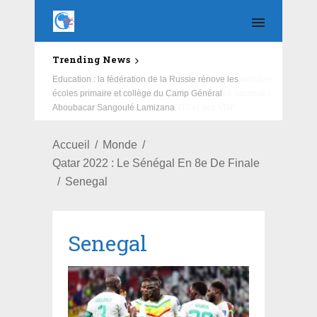
Trending News
Education : la fédération de la Russie rénove les
écoles primaire et collège du Camp Général
Aboubacar Sangoulé Lamizana
Accueil
Monde
Qatar 2022 : Le Sénégal En 8e De Finale
Senegal
Senegal