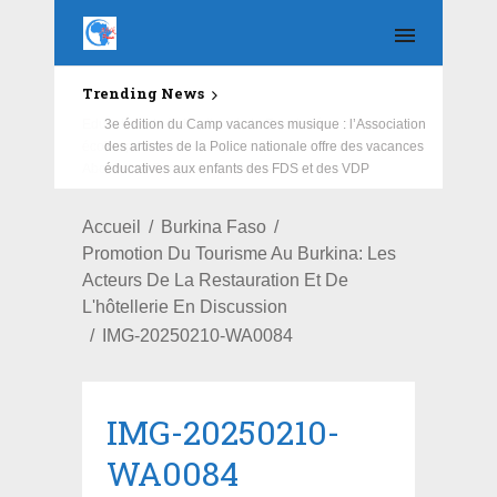
Trending News
Education : la fédération de la Russie rénove les
écoles primaire et collège du Camp Général
Aboubacar Sangoulé Lamizana
Accueil
Burkina Faso
Promotion Du Tourisme Au Burkina: Les
Acteurs De La Restauration Et De
L'hôtellerie En Discussion
IMG-20250210-WA0084
IMG-20250210-
WA0084