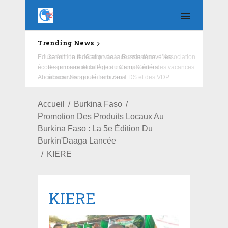
Trending News
Education : la fédération de la Russie rénove les
écoles primaire et collège du Camp Général
Aboubacar Sangoulé Lamizana
Accueil
Burkina Faso
Promotion Des Produits Locaux Au
Burkina Faso : La 5e Édition Du
Burkin'Daaga Lancée
KIERE
KIERE