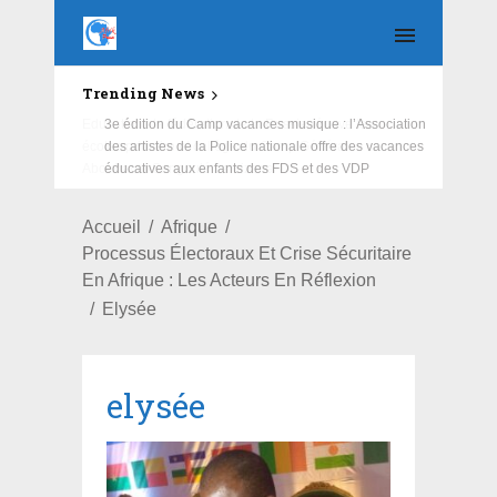
Trending News
Education : la fédération de la Russie rénove les
écoles primaire et collège du Camp Général
Aboubacar Sangoulé Lamizana
Accueil
Afrique
Processus Électoraux Et Crise Sécuritaire
En Afrique : Les Acteurs En Réflexion
Elysée
elysée