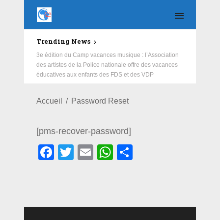
Trending News
3e édition du Camp vacances musique : l’Association
des artistes de la Police nationale offre des vacances
éducatives aux enfants des FDS et des VDP
Accueil
Password Reset
[pms-recover-password]
Facebook
Twitter
Email
WhatsApp
Partager