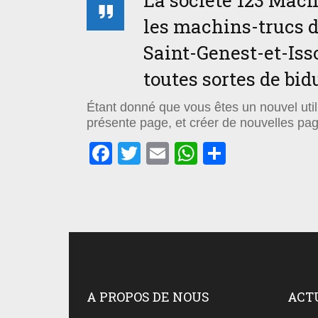
La société 123 Machi
les machins-trucs d
Saint-Genest-et-Iss
toutes sortes de b
Étant donné que vous êtes un nouvel uti
présente page, et créer de nouvelles pa
Facebook
Twitter
Email
WhatsApp
Partager
A PROPOS DE NOUS
ACT