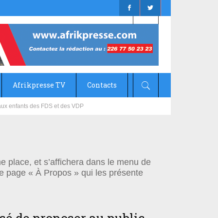
Afrikpresse TV
Contacts
 aux enfants des FDS et des VDP
me place, et s’affichera dans le menu de
ne page « À Propos » qui les présente