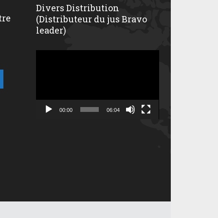
Divers Distribution
tre
(Distributeur du jus Bravo
leader)
Lecteur
vidéo
00:00
06:04