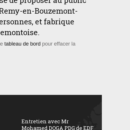
ssé de proposer au public
nt-Remy-en-Bouzemont-
ersonnes, et fabrique
zemontoise.
re
tableau de bord
pour effacer la
Entretien avec Mr
Mohamed DOGA PDG de EDF