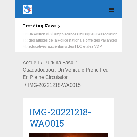
Trending News
Education : la fédération de la Russie rénove les
écoles primaire et collège du Camp Général
Aboubacar Sangoulé Lamizana
Accueil
Burkina Faso
Ouagadougou : Un Véhicule Prend Feu
En Pleine Circulation
IMG-20221218-WA0015
IMG-20221218-
WA0015