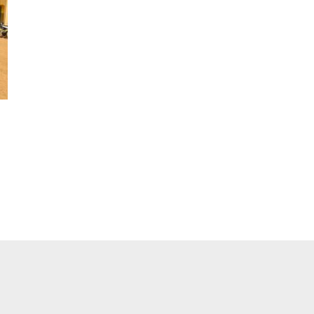
pp
ger