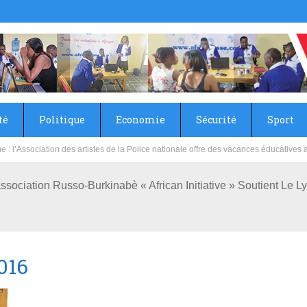
té
Politique
Economie
Sécurité
Sport
sie rénove les écoles primaire et collège du Camp Général Aboubacar Sangoulé La
’association Russo-Burkinabè « African Initiative » Soutient L
016