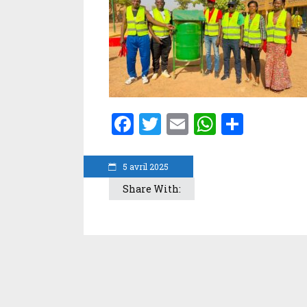
Facebook
Twitter
Email
WhatsA
Parta
5 avril 2025
Share With: