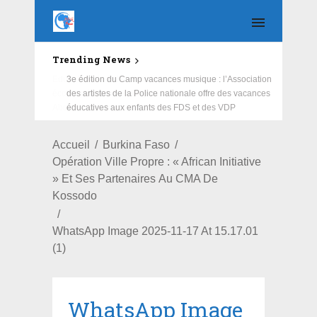
Trending News
Education : la fédération de la Russie rénove les
écoles primaire et collège du Camp Général
Aboubacar Sangoulé Lamizana
Accueil
Burkina Faso
Opération Ville Propre : « African Initiative
» Et Ses Partenaires Au CMA De
Kossodo
WhatsApp Image 2025-11-17 At 15.17.01
(1)
WhatsApp Image