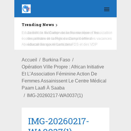
Trending News
Education : la fédération de la Russie rénove les
écoles primaire et collège du Camp Général
Aboubacar Sangoulé Lamizana
Accueil
Burkina Faso
Opération Ville Propre : African Initiative
Et L’Association Féminine Action De
Femmes Assainissent Le Centre Médical
Paam Laafi À Saaba
IMG-20260217-WA0037(1)
IMG-20260217-