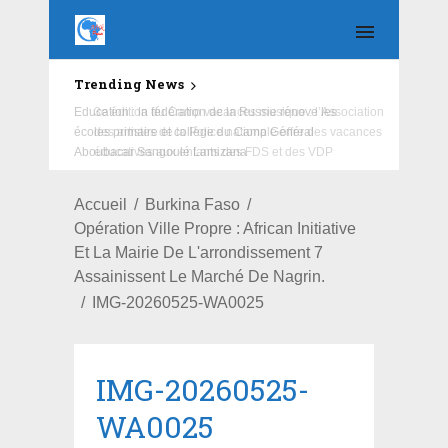
Trending News
Education : la fédération de la Russie rénove les
écoles primaire et collège du Camp Général
Aboubacar Sangoulé Lamizana
Accueil
Burkina Faso
Opération Ville Propre : African Initiative
Et La Mairie De L'arrondissement 7
Assainissent Le Marché De Nagrin.
IMG-20260525-WA0025
IMG-20260525-
WA0025