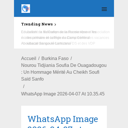
Trending News
Education : la fédération de la Russie rénove les
écoles primaire et collège du Camp Général
Aboubacar Sangoulé Lamizana
Accueil
Burkina Faso
Nourou Tidjiania Soufia De Ouagadougou
: Un Hommage Mérité Au Cheikh Soufi
Saïd Sanfo
WhatsApp Image 2026-04-07 At 10.35.45
WhatsApp Image